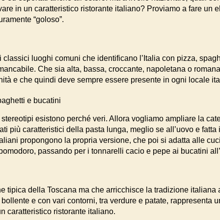
e in un caratteristico ristorante italiano? Proviamo a fare un el
uramente “goloso”.
 classici luoghi comuni che identificano l’Italia con pizza, spag
immancabile. Che sia alta, bassa, croccante, napoletana o romana,
anità e che quindi deve sempre essere presente in ogni locale ita
paghetti e bucatini
stereotipi esistono perché veri. Allora vogliamo ampliare la cat
mati più caratteristici della pasta lunga, meglio se all’uovo e fatta
italiani propongono la propria versione, che poi si adatta alle cuci
 pomodoro, passando per i tonnarelli cacio e pepe ai bucatini all
e tipica della Toscana ma che arricchisce la tradizione italiana a
a bollente e con vari contorni, tra verdure e patate, rappresenta 
caratteristico ristorante italiano.