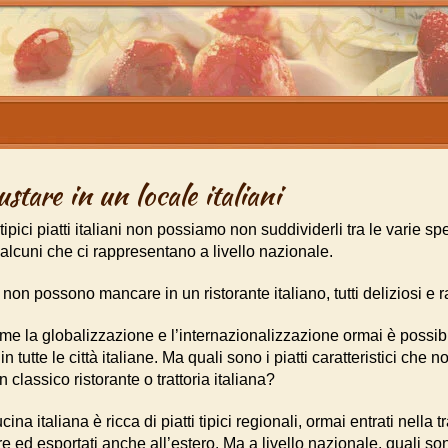
ustare in un locale italiani
ici piatti italiani non possiamo non suddividerli tra le varie spe
lcuni che ci rappresentano a livello nazionale.
e non possono mancare in un ristorante italiano, tutti deliziosi e 
e la globalizzazione e l’internazionalizzazione ormai è possibi
in tutte le città italiane. Ma quali sono i piatti caratteristici ch
 classico ristorante o trattoria italiana?
a italiana è ricca di piatti tipici regionali, ormai entrati nella t
 ed esportati anche all’estero. Ma a livello nazionale, quali so