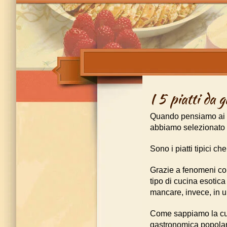
I 5 piatti da g
Quando pensiamo ai tip
abbiamo selezionato a
Sono i piatti tipici ch
Grazie a fenomeni com
tipo di cucina esotica 
mancare, invece, in un
Come sappiamo la cucin
gastronomica popolare