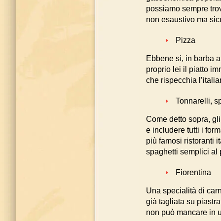
possiamo sempre trovar
non esaustivo ma sic
Pizza
Ebbene sì, in barba ai
proprio lei il piatto 
che rispecchia l’itali
Tonnarelli, s
Come detto sopra, gli 
e includere tutti i for
più famosi ristoranti 
spaghetti semplici al
Fiorentina
Una specialità di carn
già tagliata su piastr
non può mancare in un 